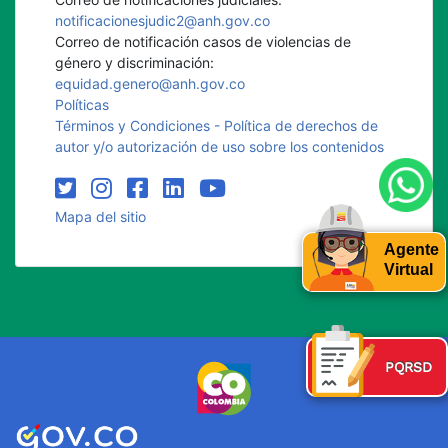
notificacionesjudic2@anh.gov.co
Correo de notificación casos de violencias de
género y discriminación:
equidad.genero@anh.gov.co
Políticas
Términos y Condiciones - Política de derechos de
autor y/o autorización de uso sobre los contenidos
Mapa del sitio
Agente
Virtual
PQRSD